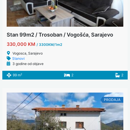
Stan 99m2 / Trosoban / Vogošća, Sarajevo
330,000 KM
/ 3300KM/1m2
Vogosca, Sarajevo
Stanovi
3 godine od objave
2
99 m
2
2
PRODAJA