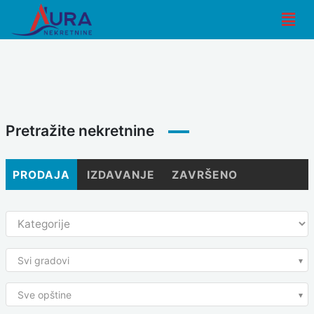
Skip
Men
to
content
Pretražite nekretnine
PRODAJA
IZDAVANJE
ZAVRŠENO
Svi gradovi
Sve opštine