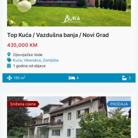
Top Kuća / Vazdušna banja / Novi Grad
435,000 KM
Djevojačke Vode
Kuće
,
Vikendice
,
Zemljišta
1 godina od objave
2
185 m
4
3
Snižena cijena
PRODAJA