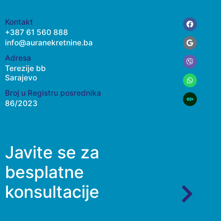
Facebook
Google
Viber
Whatsap
Kontakt
+387 61 560 888
info@auranekretnine.ba
Adresa
Terezije bb
Sarajevo
Broj u Registru posrednika
86/2023
Javite se za
besplatne
konsultacije