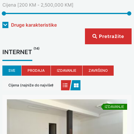
Cijena [
200 KM
-
2,500,000 KM
]
Druge karakteristike
Pretražite
(14)
INTERNET
SVE
PRODAJA
IZDAVANJE
ZAVRŠENO
Cijena (najniže do najviše)
IZDAVANJE