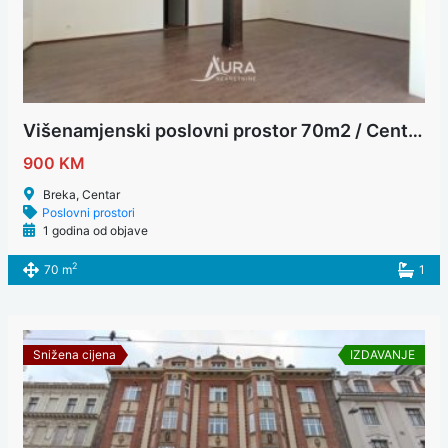
Višenamjenski poslovni prostor 70m2 / Centar
900 KM
Breka, Centar
Poslovni prostori
1 godina od objave
2
70 m
1
Snižena cijena
IZDAVANJE