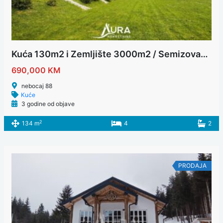
Kuća 130m2 i Zemljište 3000m2 / Semizovac, Vogošća
690,000 KM
nebocaj 88
Kuće
3 godine od objave
2
134 m
4
2
PRODAJA