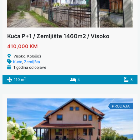
Kuća P+1 / Zemljište 1460m2 / Visoko
410,000 KM
Visoko, Kološići
Kuće
,
Zemljišta
1 godina od objave
2
110 m
4
3
PRODAJA