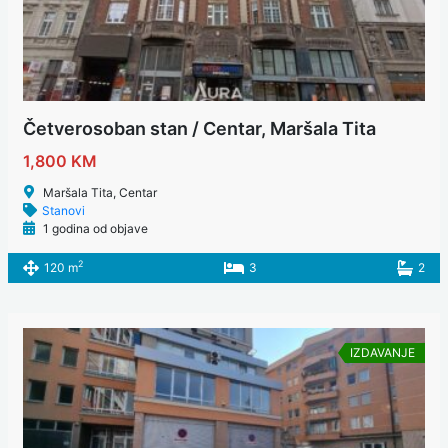
Četverosoban stan / Centar, Maršala Tita
1,800 KM
Maršala Tita, Centar
Stanovi
1 godina od objave
2
120 m
3
2
IZDAVANJE