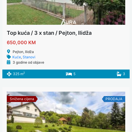
Top kuća / 3 x stan / Pejton, Ilidža
650,000 KM
Pejton, Ilidža
Kuće
,
Stanovi
3 godine od objave
2
325 m
5
3
Snižena cijena
PRODAJA