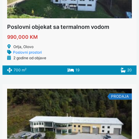
Poslovni objekat sa termalnom vodom
990,000 KM
Orlja, Olovo
Poslovni prostori
2 godine od objave
2
700 m
19
20
PRODAJA