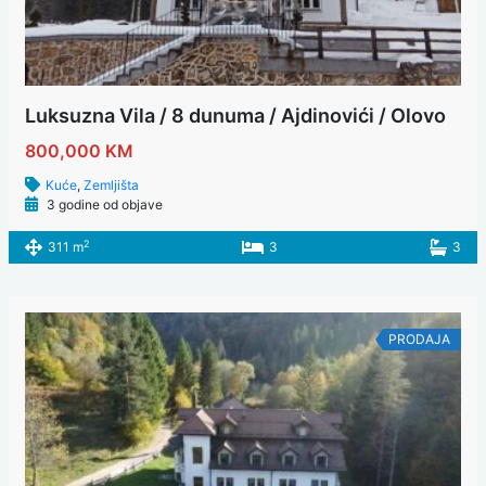
Luksuzna Vila / 8 dunuma / Ajdinovići / Olovo
800,000 KM
Kuće
,
Zemljišta
3 godine od objave
2
311 m
3
3
PRODAJA