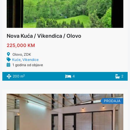
Nova Kuća / Vikendica / Olovo
225,000 KM
Olovo, ZDK
Kuće
,
Vikendice
1 godina od objave
2
200 m
4
2
PRODAJA