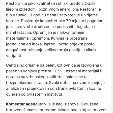
Restoran je jako kvalitetan i stilski uređen. Odiše
lijepim izgledom i pozitivnom energijom. Restoran je
bio u funkciji 1 godinu dana i zatvoren je u vrijeme
Korone. Posjeduje kapacitet oko 70 mjesta i pogodan
je za sve vrste društvenih i poslovnih događaja i
manifestacija. Opremljen je najkvalitetnijim
materijalima i opremom. Kuhinja je prostrana i
jednolična od inoxa. Ispred i okolo objekta postoji
mogučnost primanja velikog broja gostiju u piknik
varijanti.
Centralno grijanje na pelet, kotlovnica je izdvojena u
posebnu vanjsku prostoriju. Svi ugrađeni materijali i
oprema su vrhunskog kvaliteta i nalaze se u
bezprijekornom stanju. Svaki detalj na ovom imanju je
analiziran i projektovan od strane ovlaštenih lica, te
ovjeren od ovlaštenih instituta.
Komentar agencije
: Vila je kao iz snova. Okružena
borovom šumom i prirodom. Mnogi ovaj kraj sa pravom