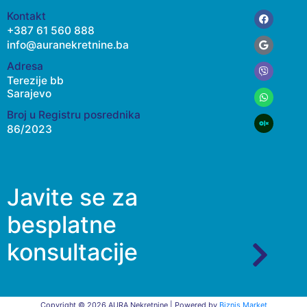
Facebook
Google
Viber
Whatsap
Kontakt
+387 61 560 888
info@auranekretnine.ba
Adresa
Terezije bb
Sarajevo
Broj u Registru posrednika
86/2023
Javite se za
besplatne
konsultacije
Copyright © 2026 AURA Nekretnine | Powered by
Biznis Market