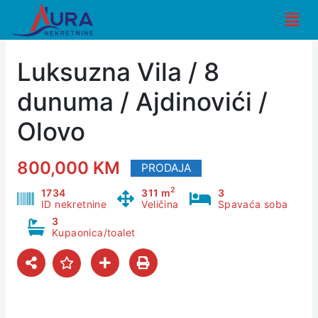
Skip
Men
to
content
Luksuzna Vila / 8
dunuma / Ajdinovići /
Olovo
800,000 KM
PRODAJA
2
1734
311 m
3
ID nekretnine
Veličina
Spavaća soba
3
Kupaonica/toalet