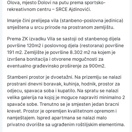
Olova, mjesto Dolovi na putu prema sportsko-
rekreativnom centru – SRCE Ajdinovići.
Imanje čini prelijepa vila (stanbeno-poslovna jedinica)
smještena u srcu prirode na prostranom zemljištu.
Prema ZK izvadku Vila se sastoji od stanbenog dijela
površine 120m2 i poslovnog djela (restorana) površine
191 m2. Zemljište je površine 8.302 m2 na kojem je
izvršena bonitacija i otvorene mogučnosti za
eventualno građevinsko proširenje za 900m2.
Stambeni prostor je dvoetažni. Na prizemlju se nalazi
prostrani dnevni boravak, kuhinja, hodnik, prostor za
odjecu, spavaca soba i kupatilo. Na spratu se nalazi
velika galerija na kojoj je moguce napraviti minimalno 2
spavaće sobe. Trenutno se je smjesten jedan bracni
krevet. Prostor je opremljen kvalitetnom opremom i
namještajem. Ispred apartmana se nalazi malo
privatno dvorište sa ugrađenim roštiljskim elementima.