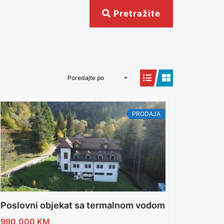
Pretražite
Poredajte po
PRODAJA
Poslovni objekat sa termalnom vodom
990,000 KM