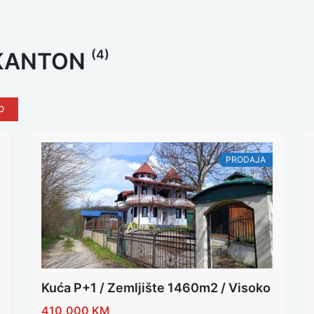
(4)
 KANTON
O
PRODAJA
Kuća P+1 / Zemljište 1460m2 / Visoko
410,000 KM