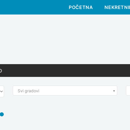
POČETNA
NEKRETNI
O
Svi gradovi