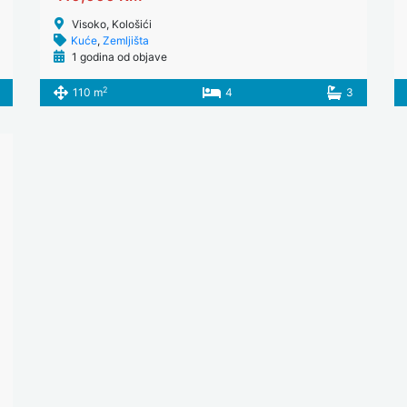
Visoko, Kološići
Kuće
,
Zemljišta
1 godina od objave
2
110 m
4
3