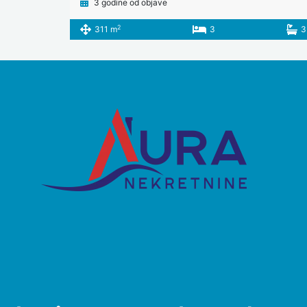
3 godine od objave
2
311 m
3
3