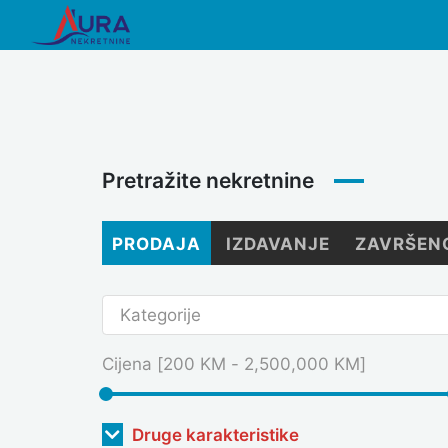
Skip
to
content
Pretražite nekretnine
PRODAJA
IZDAVANJE
ZAVRŠEN
Cijena [
200 KM
-
2,500,000 KM
]
Druge karakteristike