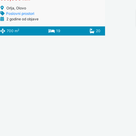
Orlja, Olovo
Poslovni prostori
2 godine od objave
2
700 m
19
20