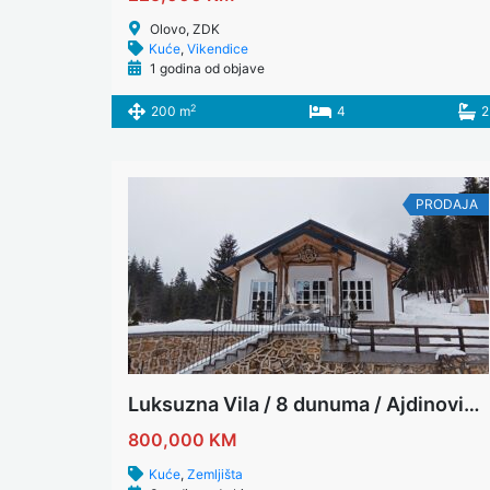
Olovo, ZDK
Kuće
,
Vikendice
1 godina od objave
2
200 m
4
2
PRODAJA
Luksuzna Vila / 8 dunuma / Ajdinovići / Olovo
800,000 KM
Kuće
,
Zemljišta