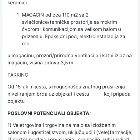
keramici.
MAGACIN od cca 110 m2 sa 2
svlačionice/tehničke prostorije sa mokrim
čvorom i komunikacijom sa velikom halom u
prizemlju. Epoksidni pod, elektroinstalacija za
rad
u magacinu, prozori/prirodna ventilacija i katni izlaz na
magacin, visina zidova 3,5 m
PARKING
:
Od 15-ak mijesta, s mogućnošću znatnog proširenja
niveliranjem brda uz objekat i cestu koji pripada
objektu
POSLOVNI POTENCIJALI OBJEKTA:
1) Veletrgovina i trgovina na malo sa izložbenim
salonom i ugostiteljstvom, uključujući i (vele)farmacije,
IT sektor prodaje servisiranja i edukacije, suhi i svijetli