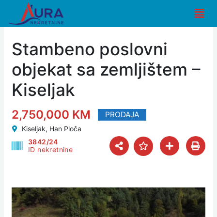
Skip
Men
to
content
Stambeno poslovni
objekat sa zemljištem –
Kiseljak
2,750,000 KM
PRODAJA
Kiseljak, Han Ploča
3842/24
ID nekretnine