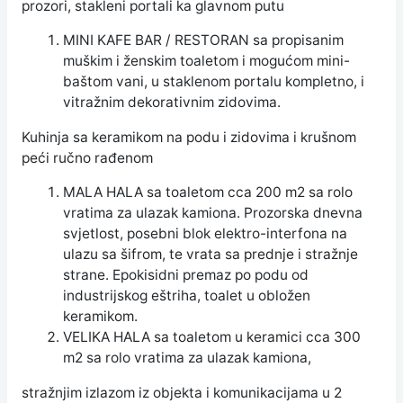
prozori, stakleni portali ka glavnom putu
MINI KAFE BAR / RESTORAN sa propisanim
muškim i ženskim toaletom i mogućom mini-
baštom vani, u staklenom portalu kompletno, i
vitražnim dekorativnim zidovima.
Kuhinja sa keramikom na podu i zidovima i krušnom
peći ručno rađenom
MALA HALA sa toaletom cca 200 m2 sa rolo
vratima za ulazak kamiona. Prozorska dnevna
svjetlost, posebni blok elektro-interfona na
ulazu sa šifrom, te vrata sa prednje i stražnje
strane. Epokisidni premaz po podu od
industrijskog eštriha, toalet u obložen
keramikom.
VELIKA HALA sa toaletom u keramici cca 300
m2 sa rolo vratima za ulazak kamiona,
stražnjim izlazom iz objekta i komunikacijama u 2