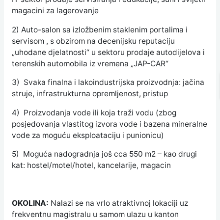
magacini za lagerovanje
2) Auto-salon sa izložbenim staklenim portalima i
servisom , s obzirom na decenijsku reputaciju
„uhodane djelatnosti“ u sektoru prodaje autodijelova i
terenskih automobila iz vremena „JAP-CAR“
3) Svaka finalna i lakoindustrijska proizvodnja: jačina
struje, infrastrukturna opremljenost, pristup
4) Proizvodanja vode ili koja traži vodu (zbog
posjedovanja vlastitog izvora vode i bazena mineralne
vode za moguću eksploataciju i punionicu)
5) Moguća nadogradnja još cca 550 m2 – kao drugi
kat: hostel/motel/hotel, kancelarije, magacin
OKOLINA:
Nalazi se na vrlo atraktivnoj lokaciji uz
frekventnu magistralu u samom ulazu u kanton