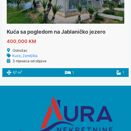
Kuća sa pogledom na Jablaničko jezero
400,000 KM
Ostrožac
Kuće
,
Zemljišta
3 mjeseca od objave
2
67 m
1
1