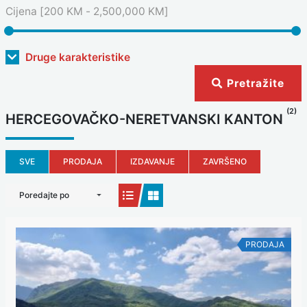
Cijena [
200 KM
-
2,500,000 KM
]
Druge karakteristike
Pretražite
(2)
HERCEGOVAČKO-NERETVANSKI KANTON
SVE
PRODAJA
IZDAVANJE
ZAVRŠENO
Poredajte po
PRODAJA