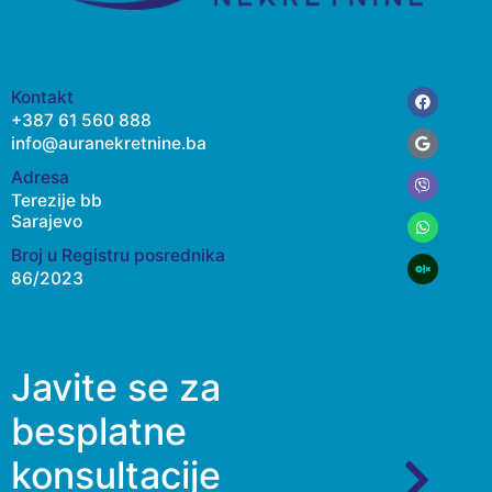
Facebook
Google
Viber
Whatsap
Kontakt
+387 61 560 888
info@auranekretnine.ba
Adresa
Terezije bb
Sarajevo
Broj u Registru posrednika
86/2023
Javite se za
besplatne
konsultacije