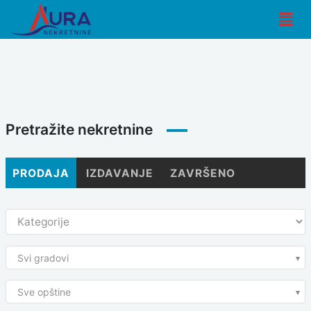
Skip
Men
to
content
Pretražite nekretnine
PRODAJA
IZDAVANJE
ZAVRŠENO
Svi gradovi
Sve opštine