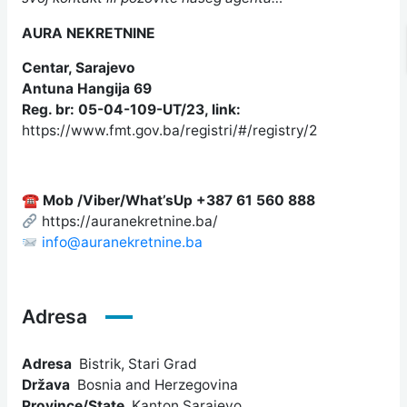
AURA NEKRETNINE
Centar, Sarajevo
Antuna Hangija 69
Reg. br: 05-04-109-UT/23, link:
https://www.fmt.gov.ba/registri/#/registry/2
☎
Mob /Viber/What’sUp +387 61 560 888
https://auranekretnine.ba/
info@auranekretnine.ba
Adresa
Adresa
Bistrik, Stari Grad
Država
Bosnia and Herzegovina
Province/State
Kanton Sarajevo