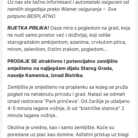
Uz nas ste tačno informisani i automatski osigurani od
nemilih događaja preko Wiener osiguranja – Sve
potpuno BESPLATNO
RIJETKA PRILIKA!
Oaza mira s pogledom na grad, koja
ne nudi samo prostor već i doživljaj, koji odiše
starogradskim ambijentom, ezanima, crvkutom ptica,
mirom, zelenilom, čistim zrakom, pogledom…
PRODAJE SE atraktivno i potencijalno zemljište
smješteno na najljepšem dijelu Starog Grada,
naselje Kamenica, iznad Bistrika.
Zemljište je smješteno na proplanku sa kojeg se pruža
pogled na netaknutu prirodu i grad. Nalazi se odmah
iznad restorana “Park prinčeva”. Od čaršije je udaljeno
4-5 minuta lagane vožnje, ili od “bistričke stanice” 2
minute lagane vožnje..
Okolina je uredna, kao i samo zemljište. Kuće su
poredane uz plac kao domine. Asfaltni pristup uz blagi