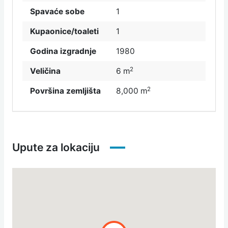
Spavaće sobe
1
Kupaonice/toaleti
1
Godina izgradnje
1980
2
Veličina
6 m
2
Površina zemljišta
8,000 m
Upute za lokaciju