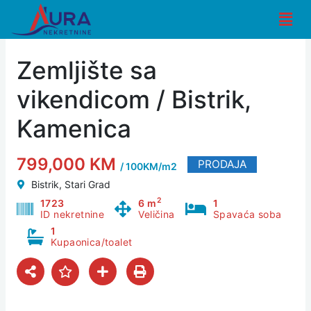
Skip
Men
to
content
Zemljište sa
vikendicom / Bistrik,
Kamenica
799,000 KM
PRODAJA
/ 100KM/m2
Bistrik, Stari Grad
2
1723
6 m
1
ID nekretnine
Veličina
Spavaća soba
1
Kupaonica/toalet