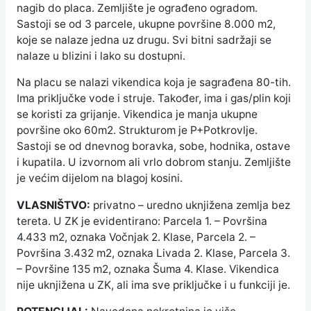
nagib do placa. Zemljište je ograđeno ogradom.
Sastoji se od 3 parcele, ukupne površine 8.000 m2,
koje se nalaze jedna uz drugu. Svi bitni sadržaji se
nalaze u blizini i lako su dostupni.
Na placu se nalazi vikendica koja je sagrađena 80-tih.
Ima priključke vode i struje. Također, ima i gas/plin koji
se koristi za grijanje. Vikendica je manja ukupne
površine oko 60m2. Strukturom je P+Potkrovlje.
Sastoji se od dnevnog boravka, sobe, hodnika, ostave
i kupatila. U izvornom ali vrlo dobrom stanju. Zemljište
je većim dijelom na blagoj kosini.
VLASNIŠTVO:
privatno – uredno uknjižena zemlja bez
tereta. U ZK je evidentirano: Parcela 1. – Površina
4.433 m2, oznaka Vočnjak 2. Klase, Parcela 2. –
Površina 3.432 m2, oznaka Livada 2. Klase, Parcela 3.
– Površine 135 m2, oznaka Šuma 4. Klase. Vikendica
nije uknjižena u ZK, ali ima sve priključke i u funkciji je.