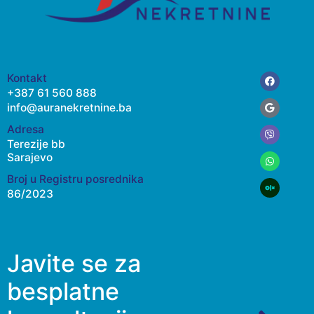
Facebook
Google
Viber
Whatsap
Kontakt
+387 61 560 888
info@auranekretnine.ba
Adresa
Terezije bb
Sarajevo
Broj u Registru posrednika
86/2023
Javite se za
besplatne