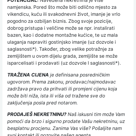
POTENCIJAL:
Navedena nekretnina je više
namjenska. Pored što može biti odlično mjesto za
vikendicu, kuću ili svakodnevni život, imanje je vrlo
pogodno za ozbiljan biznis. Zbog svoje pozicije,
dobrog pristupa i veličine može se npr. instalirati
bazen, kao i dodatne montažne kućice, te uz mala
ulaganja napraviti gostinjsko imanje (uz dozvole i
saglasnosti*). Također, zbog velike potražnje za
zemljištem u ovom dijelu grada, zemljište se može
isparcelisati i prodavati (uz dozvole I saglasnosti*).
TRAŽENA CIJENA
je definisana posredničkim
ugovorom. Prema zakonu, prodavac/najmodavac
zadržava pravo da prihvati ili promjeni cijenu koja
može biti niža, ista ili viša od tražene sve do
zaključenja posla pred notarom.
PRODAJEŠ NEKRETNINU?
Naš iskusni tim može Vam
pomoći da brzo i sigurno prodate Vašu nekretninu, uz
besplatnu procjenu. Zanima Vas više? Pošaljite nam
svoj kontakt ili pozovite našeg agenta…