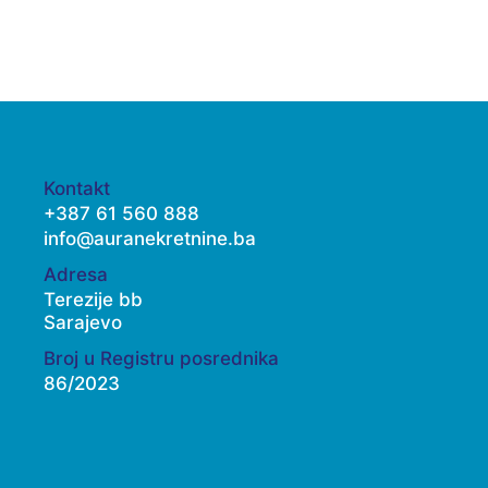
Kontakt
+387 61 560 888
info@auranekretnine.ba
Adresa
Terezije bb
Sarajevo
Broj u Registru posrednika
86/2023