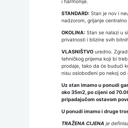
i harmonije.
STANDARD:
Stan je nov i neu
nadzorom, grijanje centralno 
OKOLINA:
Stan se nalazi u s
privatnosti i blizine svih bitn
VLASNIŠTVO
uredno. Zgrada 
tehničkog prijema koji bi tre
prodaje, tako da će budući k
nisu oslobođeni po nekoj od
Uz stan imamo u ponudi gara
oko 35m2, po cijeni od 70.
pripadajučom ostavom površ
U ponudi imamo i druge tro
TRAŽENA CIJENA
je definis