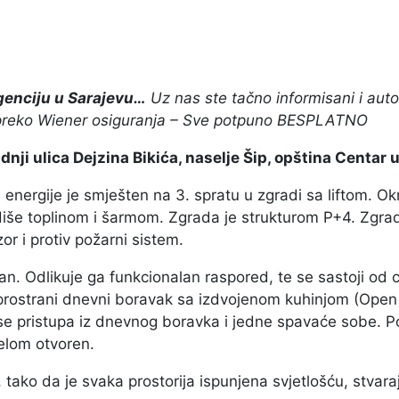
agenciju u Sarajevu…
Uz nas ste tačno informisani i aut
 preko Wiener osiguranja – Sve potpuno BESPLATNO
ji ulica Dejzina Bikića, naselje Šip, opština Centar 
e energije je smješten na 3. spratu u zgradi sa liftom. O
 odiše toplinom i šarmom. Zgrada je strukturom P+4. Zg
or i protiv požarni sistem.
n. Odlikuje ga funkcionalan raspored, te se sastoji od 
, prostrani dnevni boravak sa izdvojenom kuhinjom (Ope
se pristupa iz dnevnog boravka i jedne spavaće sobe. Pog
jelom otvoren.
, tako da je svaka prostorija ispunjena svjetlošću, stva