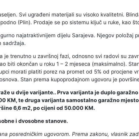
seljen. Svi ugrađeni materijali su visoko kvalitetni. Blind
podno (Plin). Prodaje se po sistemu ključ u ruke, kao što 
igurno najatraktivnijem dijelu Sarajeva. Njegov položaj
ih sadržaja.
je trenutno u završnoj fazi, odnosno svi radovi su zavr
bao biti okončan u roku 1 – 2 mjeseca (maksimalno). Stan
upci morati platiti porez na promet od 5% od procjene vr
 osnova. Stan prema kupoprodajnom ugovoru je površin
že u dvije varijante.. Prva varijanta je duplo garaž
000 KM, te druga varijanta samostalno garažno mjesto
ine 6,6 m2, po cijeni od 50.000 KM.
sobne i dvosobne stanove.
ana posredničkim ugovorom. Prema zakonu, vlasnik zadrž