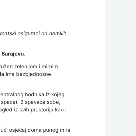
omatski osigurani od nemilih
u Sarajevu.
kružen zelenilom i mirnim
rada ima bezbjednosne
centralnog hodnika iz kojeg
n space), 2 spavaće sobe,
led iz svih prostorija kao i
rajući osjećaj doma punog mira