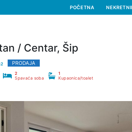
POČETNA
NEKRETNI
stan / Centar, Šip
PRODAJA
m2
2
1
Spavaća soba
Kupaonica/toalet