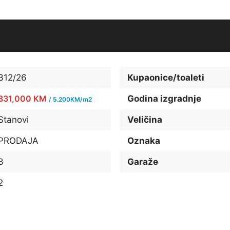
312/26
Kupaonice/toaleti
331,000 KM
Godina izgradnje
/ 5.200KM/m2
Stanovi
Veličina
PRODAJA
Oznaka
3
Garaže
2