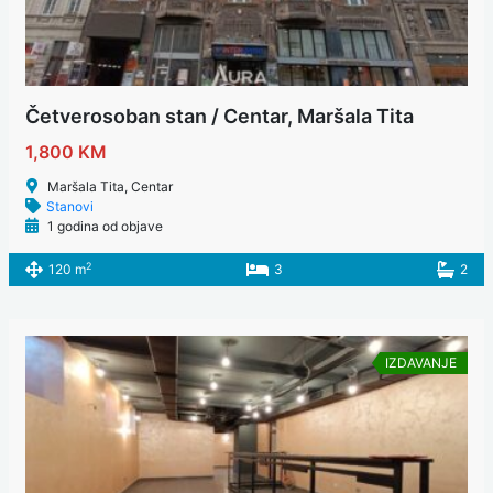
Četverosoban stan / Centar, Maršala Tita
1,800 KM
Maršala Tita, Centar
Stanovi
1 godina od objave
2
120 m
3
2
IZDAVANJE