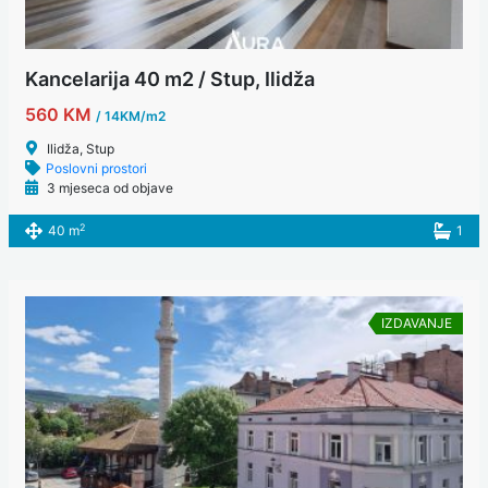
Kancelarija 40 m2 / Stup, Ilidža
560 KM
/ 14KM/m2
Ilidža, Stup
Poslovni prostori
3 mjeseca od objave
2
40 m
1
IZDAVANJE