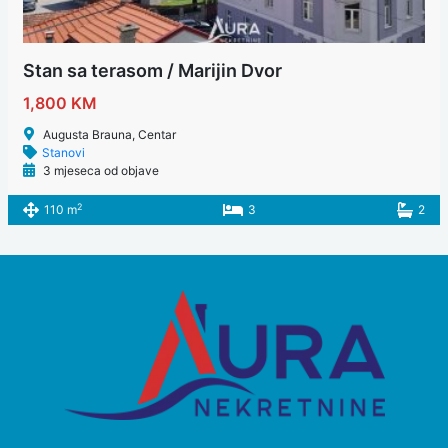
Stan sa terasom / Marijin Dvor
1,800 KM
Augusta Brauna, Centar
Stanovi
3 mjeseca od objave
2
110 m
3
2