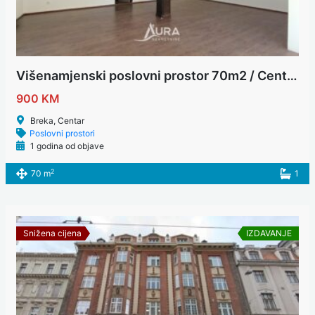
Višenamjenski poslovni prostor 70m2 / Centar
900 KM
Breka, Centar
Poslovni prostori
1 godina od objave
2
70 m
1
Snižena cijena
IZDAVANJE