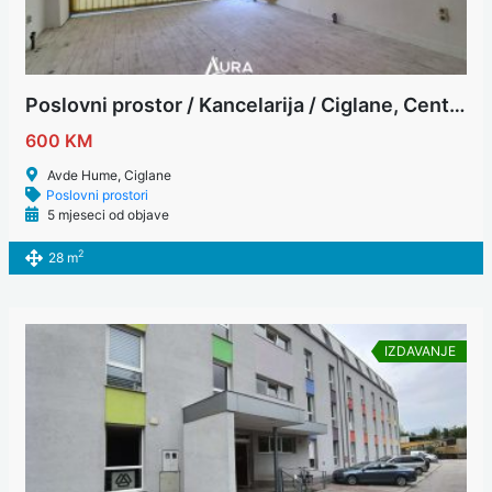
Poslovni prostor / Kancelarija / Ciglane, Centar
600 KM
Avde Hume, Ciglane
Poslovni prostori
5 mjeseci od objave
2
28 m
IZDAVANJE