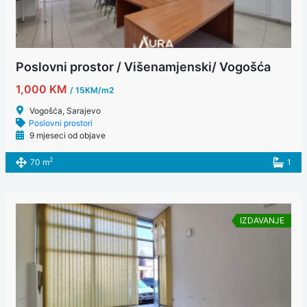
Poslovni prostor / Višenamjenski/ Vogošća
1,000 KM
/ 15KM/m2
Vogošća, Sarajevo
Poslovni prostori
9 mjeseci od objave
2
70 m
1
IZDAVANJE