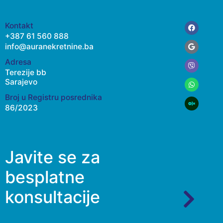
Facebook
Google
Viber
Whatsap
Kontakt
+387 61 560 888
info@auranekretnine.ba
Adresa
Terezije bb
Sarajevo
Broj u Registru posrednika
86/2023
Javite se za
besplatne
konsultacije