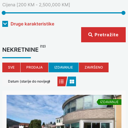
Cijena [
200 KM
-
2,500,000 KM
]
Druge karakteristike
Pretražite
(12)
NEKRETNINE
SVE
PRODAJA
IZDAVANJE
ZAVRŠENO
Datum (starije do novijeg)
IZDAVANJE