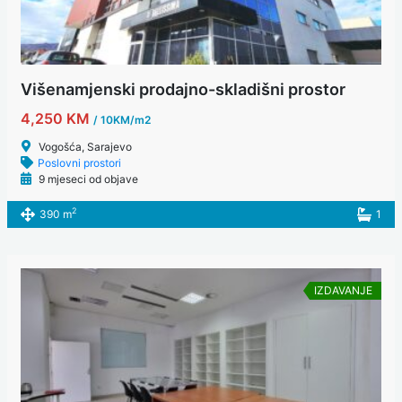
Višenamjenski prodajno-skladišni prostor
4,250 KM
/ 10KM/m2
Vogošća, Sarajevo
Poslovni prostori
9 mjeseci od objave
2
390 m
1
IZDAVANJE