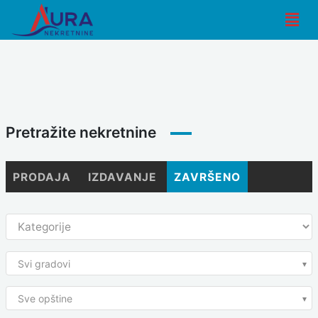
Skip
Men
to
content
Pretražite nekretnine
PRODAJA
IZDAVANJE
ZAVRŠENO
Svi gradovi
Sve opštine