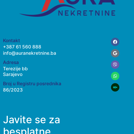
Facebook
Google
Viber
Whatsap
Kontakt
+387 61 560 888
info@auranekretnine.ba
Adresa
Terezije bb
Sarajevo
Broj u Registru posrednika
86/2023
Javite se za
besplatne