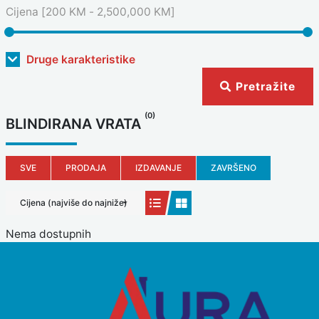
Cijena [
200 KM
-
2,500,000 KM
]
Druge karakteristike
Pretražite
(0)
BLINDIRANA VRATA
SVE
PRODAJA
IZDAVANJE
ZAVRŠENO
Cijena (najviše do najniže)
Nema dostupnih